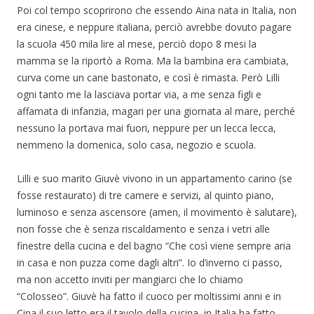
Poi col tempo scoprirono che essendo Aina nata in Italia, non
era cinese, e neppure italiana, perciò avrebbe dovuto pagare
la scuola 450 mila lire al mese, perciò dopo 8 mesi la
mamma se la riportò a Roma. Ma la bambina era cambiata,
curva come un cane bastonato, e così è rimasta. Però Lilli
ogni tanto me la lasciava portar via, a me senza figli e
affamata di infanzia, magari per una giornata al mare, perché
nessuno la portava mai fuori, neppure per un lecca lecca,
nemmeno la domenica, solo casa, negozio e scuola.
Lilli e suo marito Giuvè vivono in un appartamento carino (se
fosse restaurato) di tre camere e servizi, al quinto piano,
luminoso e senza ascensore (amen, il movimento è salutare),
non fosse che è senza riscaldamento e senza i vetri alle
finestre della cucina e del bagno “Che così viene sempre aria
in casa e non puzza come dagli altri”. Io d’inverno ci passo,
ma non accetto inviti per mangiarci che lo chiamo
“Colosseo”. Giuvè ha fatto il cuoco per moltissimi anni e in
Cina il suo letto era il tavolo della cucina, in Italia ha fatto