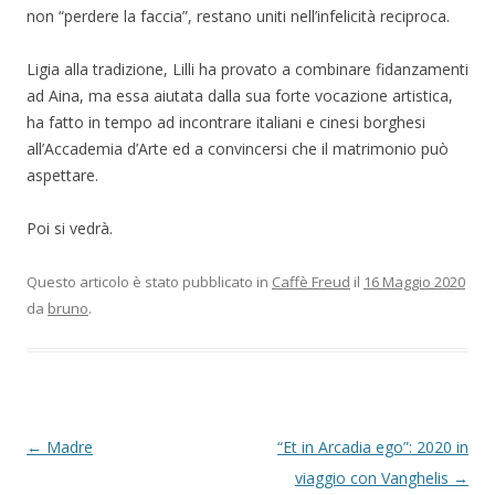
non “perdere la faccia”, restano uniti nell’infelicità reciproca.
Ligia alla tradizione, Lilli ha provato a combinare fidanzamenti
ad Aina, ma essa aiutata dalla sua forte vocazione artistica,
ha fatto in tempo ad incontrare italiani e cinesi borghesi
all’Accademia d’Arte ed a convincersi che il matrimonio può
aspettare.
Poi si vedrà.
Questo articolo è stato pubblicato in
Caffè Freud
il
16 Maggio 2020
da
bruno
.
Navigazione
←
Madre
“Et in Arcadia ego”: 2020 in
articolo
viaggio con Vanghelis
→