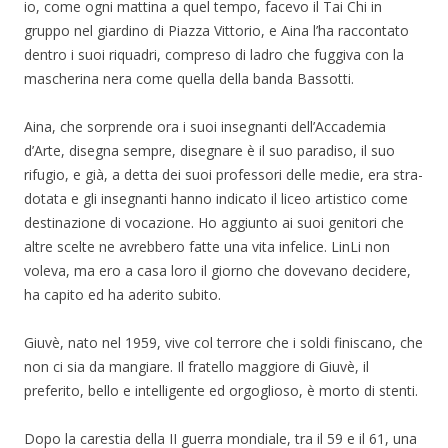
io, come ogni mattina a quel tempo, facevo il Tai Chi in
gruppo nel giardino di Piazza Vittorio, e Aina l’ha raccontato
dentro i suoi riquadri, compreso di ladro che fuggiva con la
mascherina nera come quella della banda Bassotti.
Aina, che sorprende ora i suoi insegnanti dell’Accademia
d’Arte, disegna sempre, disegnare è il suo paradiso, il suo
rifugio, e già, a detta dei suoi professori delle medie, era stra-
dotata e gli insegnanti hanno indicato il liceo artistico come
destinazione di vocazione. Ho aggiunto ai suoi genitori che
altre scelte ne avrebbero fatte una vita infelice. LinLi non
voleva, ma ero a casa loro il giorno che dovevano decidere,
ha capito ed ha aderito subito.
Giuvè, nato nel 1959, vive col terrore che i soldi finiscano, che
non ci sia da mangiare. Il fratello maggiore di Giuvè, il
preferito, bello e intelligente ed orgoglioso, è morto di stenti.
Dopo la carestia della II guerra mondiale, tra il 59 e il 61, una