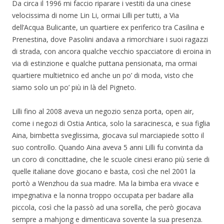
Da circa il 1996 mi faccio riparare i vestiti da una cinese
velocissima di nome Lin Li, ormai Lilli per tutti, a Via
dell’Acqua Bulicante, un quartiere ex periferico tra Casilina e
Prenestina, dove Pasolini andava a rimorchiare i suoi ragazzi
di strada, con ancora qualche vecchio spacciatore di eroina in
via di estinzione e qualche puttana pensionata, ma ormai
quartiere multietnico ed anche un po’ di moda, visto che
siamo solo un po’ più in là del Pigneto.
Lilli fino al 2008 aveva un negozio senza porta, open air,
come i negozi di Ostia Antica, solo la saracinesca, e sua figlia
Aina, bimbetta sveglissima, giocava sul marciapiede sotto il
suo controllo. Quando Aina aveva 5 anni Lilli fu convinta da
un coro di concittadine, che le scuole cinesi erano più serie di
quelle italiane dove giocano e basta, così che nel 2001 la
portò a Wenzhou da sua madre. Ma la bimba era vivace e
impegnativa e la nonna troppo occupata per badare alla
piccola, così che la passò ad una sorella, che però giocava
sempre a mahjong e dimenticava sovente la sua presenza.