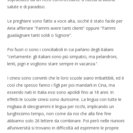
salute e di paradiso.
Le preghiere sono fatte a voce alta, sicché è stato facile per
Aina afferrare “Fammi avere tanti clienti” oppure “Fammi
guadagnare tanti soldi o Signore”.
Poi fuori ci sono i conciliaboli in cui parlano degli italiani:
“certamente: gli italiani sono più simpatici, ma pelandroni,
lenti, pigri e vogliono stare sempre in vacanza.”.
I cinesi sono convinti che le loro scuole siano imbattibili, ed è
così che spesso fanno i figli per poi mandarli in Cina, ma
essendo nati in Italia essi sono apolidi fino ai 18 anni. In
effetti le scuole cinesi sono durissime. La lingua con tutte le
migliaia di ideogrammi è lingua per ricchi, implicando un
lunghissimo tempo, non come da noi che alla fine fine
abbiamo solo 26 lettere da combinare. Poi però nelle riunioni
all’università si trovano in difficoltà ad esprimere le proprie