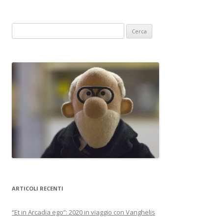
R
i
c
e
r
c
a
p
e
r
:
ARTICOLI RECENTI
“Et in Arcadia ego”: 2020 in viaggio con Vanghelis