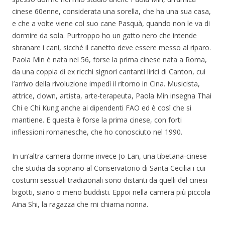
cinese 60enne, considerata una sorella, che ha una sua casa,
e che a volte viene col suo cane Pasquà, quando non le va di
dormire da sola. Purtroppo ho un gatto nero che intende
sbranare i cani, sicché il canetto deve essere messo al riparo.
Paola Min è nata nel 56, forse la prima cinese nata a Roma,
da una coppia di ex ricchi signori cantanti lirici di Canton, cui
l’arrivo della rivoluzione impedì il ritorno in Cina. Musicista,
attrice, clown, artista, arte-terapeuta, Paola Min insegna Thai
Chi e Chi Kung anche ai dipendenti FAO ed è così che si
mantiene. E questa è forse la prima cinese, con forti
inflessioni romanesche, che ho conosciuto nel 1990.
In un’altra camera dorme invece Jo Lan, una tibetana-cinese
che studia da soprano al Conservatorio di Santa Cecilia i cui
costumi sessuali tradizionali sono distanti da quelli del cinesi
bigotti, siano o meno buddisti. Eppoi nella camera più piccola
Aina Shi, la ragazza che mi chiama nonna.