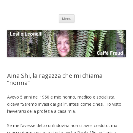
Leslie Leonelli
Conosci te stesso e gli altri
Vai
Menu
al
Caffè Freud
contenuto
Aina Shi, la ragazza che mi chiama
“nonna”
Avevo 5 anni nel 1950 e mio nonno, medico e socialista,
diceva “Saremo invasi dai gialli”, intesi come cinesi. Ho visto
l’avverarsi della profezia a casa mia.
Se me l’avesse detto un’indovina non ci avrei creduto, ma
spesso dorme nel mio studio anche Paola Min, un’amica