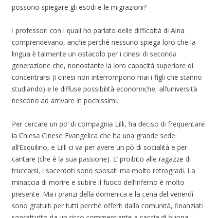
possono spiegare gli esodi e le migrazioni?
I professori con i quali ho parlato delle difficoltà di Aina
comprendevano, anche perché nessuno spiega loro che la
lingua è talmente un ostacolo per i cinesi di seconda
generazione che, nonostante la loro capacità superiore di
concentrarsi (i cinesi non interrompono mai i figli che stanno
studiando) e le diffuse possibilità economiche, all’università
riescono ad arrivare in pochissimi.
Per cercare un po’ di compagnia Lilli, ha deciso di frequentare
la Chiesa Cinese Evangelica che ha una grande sede
all’Esquilino, e Lilli ci va per avere un pò di socialità e per
cantare (che è la sua passione). E’ proibito alle ragazze di
truccarsi, i sacerdoti sono sposati ma molto retrogradi. La
minaccia di morire e subire il fuoco dell’inferno è molto
presente. Ma i pranzi della domenica e la cena del venerdì
sono gratuiti per tutti perché offerti dalla comunità, finanziati
soprattutto da un ricco commerciante a caccia di buona