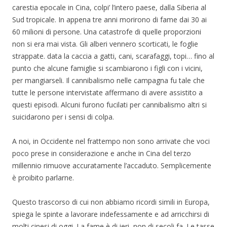
carestia epocale in Cina, colpi’ l’intero paese, dalla Siberia al
Sud tropicale. In appena tre anni morirono di fame dai 30 ai
60 milioni di persone. Una catastrofe di quelle proporzioni
non si era mai vista. Gli alberi vennero scorticati, le foglie
strappate. data la caccia a gatti, cani, scarafaggi, topi… fino al
punto che alcune famiglie si scambiarono i figli con i vicini,
per mangiarseli. Il cannibalismo nelle campagna fu tale che
tutte le persone intervistate affermano di avere assistito a
questi episodi. Alcuni furono fucilati per cannibalismo altri si
suicidarono per i sensi di colpa.
A noi, in Occidente nel frattempo non sono arrivate che voci
poco prese in considerazione e anche in Cina del terzo
millennio rimuove accuratamente l’accaduto. Semplicemente
è proibito parlarne.
Questo trascorso di cui non abbiamo ricordi simili in Europa,
spiega le spinte a lavorare indefessamente e ad arricchirsi di
molti cinesi di oggi. La fame è di ieri, non di secoli fa. Le tasse