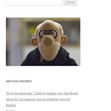
R
i
c
e
r
c
a
p
e
r
:
ARTICOLI RECENTI
“Et in Arcadia ego”: 2020 in viaggio con Vanghelis
Aina Shi, la ragazza che mi chiama “nonna”
Madre
Padre